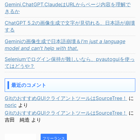
Gemini,ChatGPT,ClaudeはURLからページ内容を理解で
きるか
ChatGPT 5.2の画像生成で文字が見切れる、日本語が崩壊
する
Geminiの画像生成で日本語崩壊＆
I'm just a language
model and can't help with that
.
Seleniumでログイン保持が難しいなら、pyautoguiを使っ
てはどうや？
最近のコメント
GitのおすすめGUIクライアントツールはSourceTree！
に
noric
より
GitのおすすめGUIクライアントツールはSourceTree！
に
吉田 純造
より
フリーランス