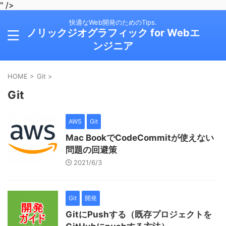
" />
快適なWeb開発のためのTips.
ノリックジオグラフィック for Webエ
ンジニア
HOME
>
Git
>
Git
AWS
Git
Mac BookでCodeCommitが使えない
問題の回避策
2021/6/3
Git
開発
GitにPushする（既存プロジェクトを