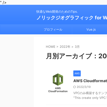
" />
快適なWeb開発のためのTips.
ノリックジオグラフィック for 
プロフィール
Vue.js
HOME
>
2022年
>
3月
月別アーカイブ：20
AWS
AWS Cloudfor
2022/3/19
VPCのみ構築するテンプレート A
"This create only VPC."