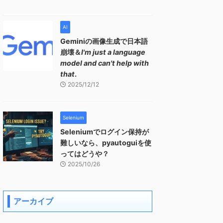
AI
Geminiの画像生成で日本語
崩壊＆
I'm just a language
model and can't help with
that
.
2025/12/12
Selenium
Seleniumでログイン保持が
難しいなら、pyautoguiを使
ってはどうや？
2025/10/26
アーカイブ