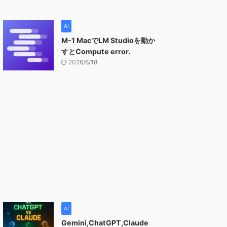
AI
M-1 MacでLM Studioを動か
すとCompute error.
2026/6/18
AI
Gemini,ChatGPT,Claude