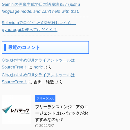
Geminiの画像生成で日本語崩壊＆
I'm just a
language model and can't help with that
.
Seleniumでログイン保持が難しいなら、
pyautoguiを使ってはどうや？
最近のコメント
GitのおすすめGUIクライアントツールは
SourceTree！
に
noric
より
GitのおすすめGUIクライアントツールは
SourceTree！
に
吉田 純造
より
フリーランス
フリーランスエンジニアのエ
ージェントはレバテックがお
すすめなのか？
2022/2/7