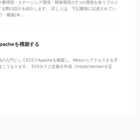
本番環境・ステージング環境・開発環境の3つの環境を使うプロジ
する際の設計を紹介します。 詳しくは、下記書籍に記述されてい
・構築[本 ...
でApacheを構築する
Sの入門としてECSでApacheを構築し、Webからアクセスする手
こうなります。 ECSタスク定義を作成（httpdのdockerを定