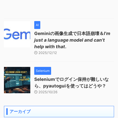
AI
Geminiの画像生成で日本語崩壊＆
I'm
just a language model and can't
help with that
.
2025/12/12
Selenium
Seleniumでログイン保持が難しいな
ら、pyautoguiを使ってはどうや？
2025/10/26
アーカイブ