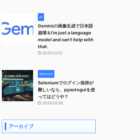
AI
Geminiの画像生成で日本語
崩壊＆
I'm just a language
model and can't help with
that
.
2025/12/12
Selenium
Seleniumでログイン保持が
難しいなら、pyautoguiを使
ってはどうや？
2025/10/26
アーカイブ