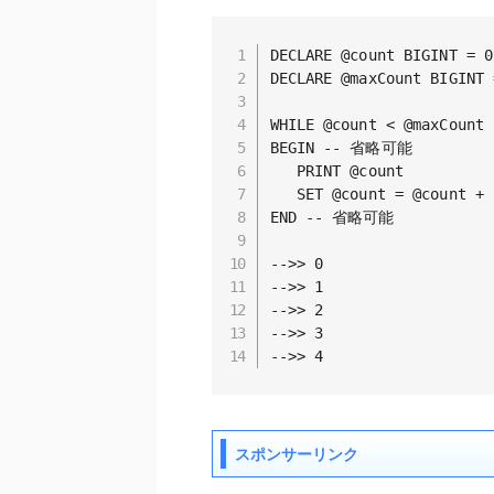
DECLARE @count BIGINT = 0

DECLARE @maxCount BIGINT =
WHILE @count < @maxCount

BEGIN -- 省略可能

   PRINT @count

   SET @count = @count + 1
END -- 省略可能

-->> 0

-->> 1

-->> 2

-->> 3

-->> 4
スポンサーリンク