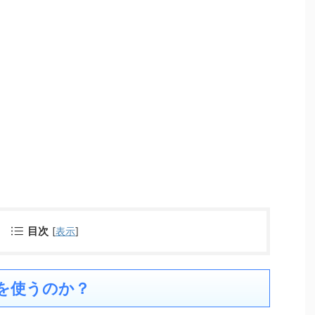
目次
[
表示
]
QLを使うのか？