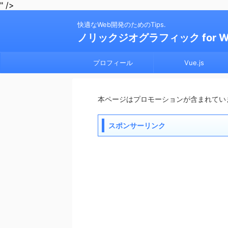
" />
快適なWeb開発のためのTips.
ノリックジオグラフィック for 
プロフィール
Vue.js
本ページはプロモーションが含まれてい
スポンサーリンク