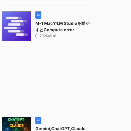
AI
M-1 MacでLM Studioを動か
すとCompute error.
2026/6/18
AI
Gemini,ChatGPT,Claude