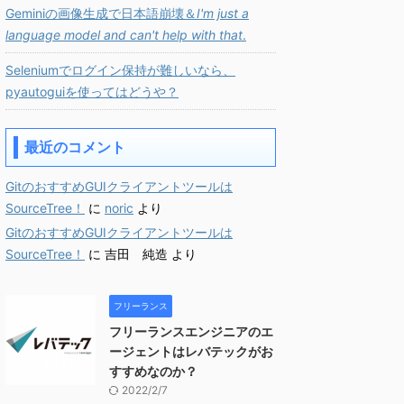
Geminiの画像生成で日本語崩壊＆
I'm just a
language model and can't help with that
.
Seleniumでログイン保持が難しいなら、
pyautoguiを使ってはどうや？
最近のコメント
GitのおすすめGUIクライアントツールは
SourceTree！
に
noric
より
GitのおすすめGUIクライアントツールは
SourceTree！
に
吉田 純造
より
フリーランス
フリーランスエンジニアのエ
ージェントはレバテックがお
すすめなのか？
2022/2/7