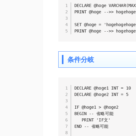
DECLARE @hoge VARCHAR(MAX
PRINT @hoge -->> hogehoge

SET @hoge = 'hogehogehoge'
PRINT @hoge -->> hogehoge
条件分岐
DECLARE @hoge1 INT = 10

DECLARE @hoge2 INT = 5

IF @hoge1 > @hoge2

BEGIN -- 省略可能

   PRINT 'IF文' 

END -- 省略可能
